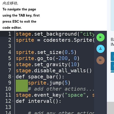
向左移动。
To navigate the page
using the TAB key, first
press ESC to exit the
code editor.
1
stage
.
set_background(
"city"
)
¬
Run
B
2
sprite
·
=
·
codesters
.
Sprite(
"bike"
Code
I
3
¬
Submit
Work
4
sprite
.
set_size(
0
.
5
)
¬
5
sprite
.
go_to(
-
200
,
·
0
)
¬
Next
Activit
6
stage
.
set_gravity(
10
)
¬
SP
SH
AC
PH
EV
7
stage
.
disable_all_walls()
¬
8
def
·
space_bar()
:
¬
9
····
sprite
.
jump(
5
)
¬
10
····
#
·
add
·
other
·
actions...
¬
11
stage
.
event_key(
"space"
,
·
space_b
12
def
·
interval()
:
¬
13
¬
14
····
#
·
add
·
any
·
other
·
actions...
¬