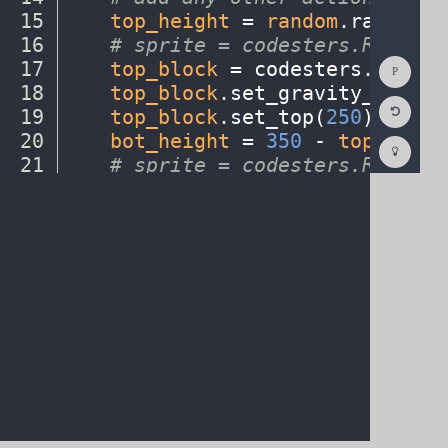
15
····
top_height
·
=
·
random
.
randint(
16
····
#
·
sprite
·
=
·
codesters.Rectang
Show
17
····
top_block
·
=
·
codesters
.
Rectan
Consol
18
····
top_block
.
set_gravity_off()
·
Reset
19
····
top_block
.
set_top(
250
)
¬
Code
Editor
20
····
bot_height
·
=
·
350
·
-
·
top_heigh
Codest
How
21
····
#
·
sprite
·
=
·
codesters.Rectang
To
22
····
bot_block
·
=
·
codesters
.
Rectan
(opens
in
a
new
tab)