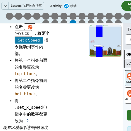
I'
Lesson:
飞行的自行车
21
Activity:
移动
H
点击
T
，将
两个
Set x Speed
指
令拖动到事件内
部。
G
将第一个指令前面
LO
的名称更改为
GR
top_block
。
将第二个指令前面
的名称更改为
bot_block
。
将
ST
.set_x_speed()
指令中的数字都更
改为
-
2
.
现在区块将以相同的速度