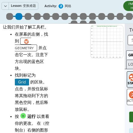
I'
Lesson:
变换难题
2
Activity:
网格
H
让我们开始了解工具栏。
T
在屏幕的左侧，找
到
并点
击它一次。注意下
G
方出现的蓝色区
LO
块。
GR
找到标记为
Grid
的区块。
点击，并按住鼠标
将其拖动到下方的
黑色空间，然后释
ST
放鼠标。
按
运行
以查看
你的更改。 在（控
制台）右侧的图形