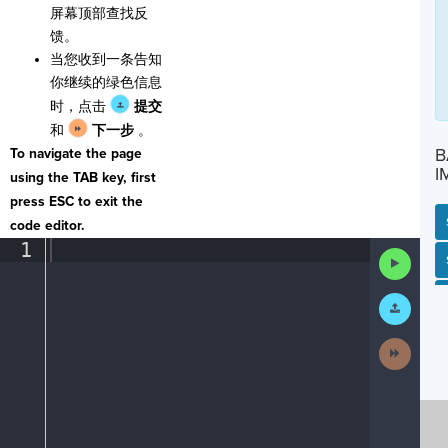
屏幕顶部查找反
馈。
当您收到一条告知
你继续的绿色信息
时，点击
提交
和
下一步
。
B
To navigate the page
I
using the TAB key, first
press ESC to exit the
code editor.
1
¶
Run
SP
SH
AC
PH
EV
Code
Submit
Work
Next
Activit