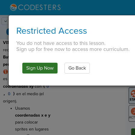
Lesson:
Acorazado
1
Activity:
Avance
Restricted Access
You do not have access to this lesson.
VISTA PREVIA:
Hoy,
T
Sign up for free now to access more curriculum.
recrearás el juego clásico
Battleship
con
sprites
personalizados
.
Sign Up Now
Go Back
G
La etapa de Codesters
es un
plano de
LO
coordenadas xy
con
(
0
GR
,
0
)
en el medio (el
origen).
Usamos
coordenadas x e y
para colocar
ST
sprites en lugares