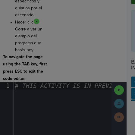
específicos y
guiarlos por el
escenario.
Hacer clic
Corre
a ver un
ejemplo del
programa que
harás hoy.
To navigate the page
B
using the TAB key, first
I
press ESC to exit the
code editor.
1
#
·
THIS
·
ACTIVITY
·
IS
·
IN
·
PREVIEW
·
ONL
Run
Code
SP
SH
AC
PH
EV
Submit
Work
Next
Activit