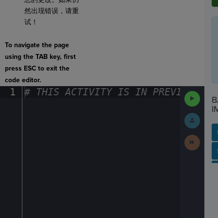
然出现错误，请重
试！
To navigate the page
using the TAB key, first
press ESC to exit the
code editor.
1
#
·
THIS
·
ACTIVITY
·
IS
·
IN
·
PREVIEW
·
ONL
Run
B
Code
I
Submit
Work
Next
Activit
SP
SH
AC
PH
EV