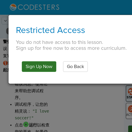
Lesson:
回收循环
8
Activity:
调试 2
Restricted Access
You do not have access to this lesson.
警告：
这个程序有一个错
T
Sign up for free now to access more curriculum.
误，这意味着我们需要修
复它。
规则：字符串用引号括
Sign Up Now
Go Back
G
起来。
点击
运行
并阅读
LO
错误消息。使用它
GR
来帮助您调试程
序。
调试程序，让您的
精灵说：
"I love
soccer!"
ST
点击
运行
以检查
您的更改。如果仍