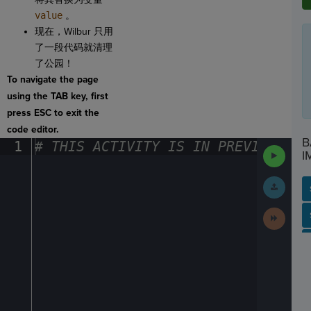
value
。
现在，Wilbur 只用
了一段代码就清理
了公园！
To navigate the page
using the TAB key, first
press ESC to exit the
code editor.
B
1
#
·
THIS
·
ACTIVITY
·
IS
·
IN
·
PREVIEW
·
ONL
Run
I
Code
Submit
Work
Next
SP
SH
AC
PH
EV
Activit