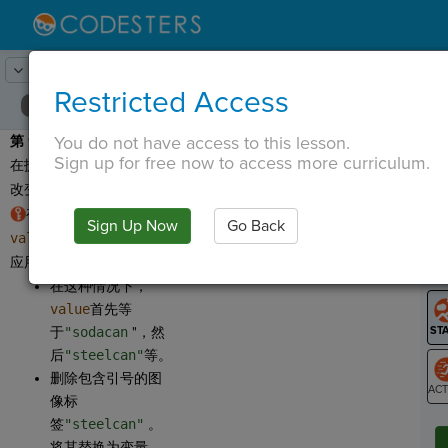
Lesson:
回收循环
19
Activity:
替换图像标签
Restricted Access
You do not have access to this lesson.
第 13 步：
现在威尔伯正
T
Sign up for free now to access more curriculum.
在扔掉一个钢罐。让我们
改变它！
在我们循环的第一行，
Sign Up Now
Go Back
G
value
表示我们正在对其
应用操作的当前项目。
LO
在这种情况下，
GR
value
首先等
于
"sodacan
"，然
后
"steelcan"
等。
删除包含引号的图
像标
ST
签
"steelcan"
。
将其替换为变量