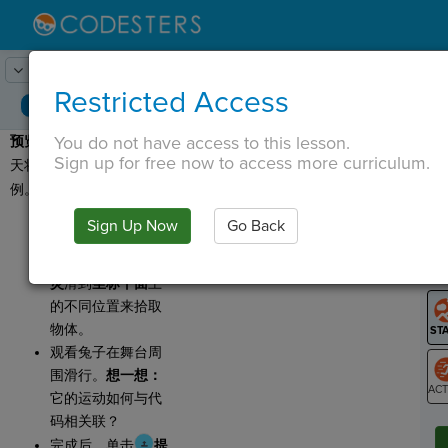
Lesson:
寻花器
1
Activity:
预览
Restricted Access
You do not have access to this lesson.
预览：
让我们看一个您今
T
Sign up for free now to access more curriculum.
天将要进行的项目的示
例。
点击
运行
以查看
Sign Up Now
Go Back
G
示例。
这个程序有一个
精
LO
灵
滑到
坐标平面
上
GR
的不同位置来拾取
物体。
观看兔子在舞台周
围滑行。
想一想：
它的运动如何与代
ST
码相关联？
完成后，单击
提