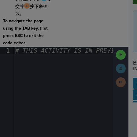
交
并
接下来
继
续。
To navigate the page
using the TAB key, first
press ESC to exit the
code editor.
1
#
·
THIS
·
ACTIVITY
·
IS
·
IN
·
PREVIEW
·
ONL
Run
Code
B
Submit
I
Work
Next
Activit
SP
SH
AC
PH
EV