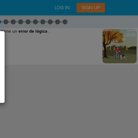
LOG IN
SIGN UP
a tiene un
error de lógica
.
,