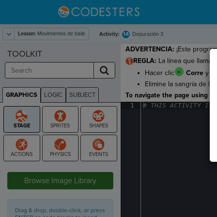
Lesson:
Movimientos de baile
14
Activity:
Depuración 3
ADVERTENCIA:
¡Este program
TOOLKIT
REGLA:
La línea que llama a
Hacer clic
Corre
y mi
Elimine la sangría de la
GRAPHICS
LOGIC
SUBJECT
To navigate the page using the
GRAPHICS
1
#
·
THIS
·
ACTIVITY
·
IS
·
STAGE
Browse Image Library
Drag & drop, double-click, or press