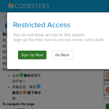
Lesson:
示例构建
1
Activity:
预览
Restricted Access
You do not have access to this lesson.
预览
：对于您的最终项
T
Sign up for free now to access more curriculum.
目，您将创建一个定时模
拟！今天，我们将学习如
何编写一个关于骑士和龙
Sign Up Now
Go Back
G
的示例，在下一课中，您
将使用所学的知识来构建
LO
自己的示例。
GR
点击
跑去
看看它
在行动！
准备好后，单击
提交
并
接下来
继
续。
ST
To navigate the page