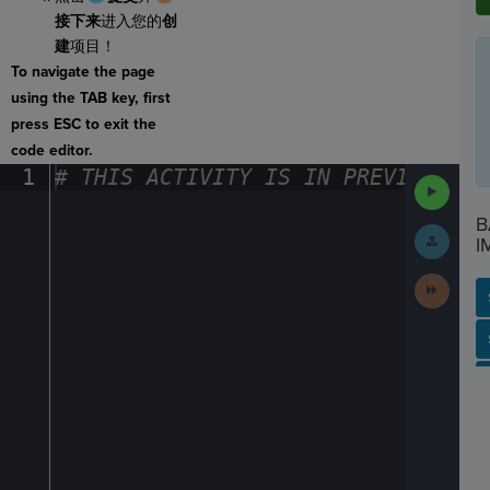
接下来
进入您的
创
建
项目！
To navigate the page
using the TAB key, first
press ESC to exit the
code editor.
1
#
·
THIS
·
ACTIVITY
·
IS
·
IN
·
PREVIEW
·
ONL
Run
Code
B
Submit
I
Work
Next
Activit
SP
SH
AC
PH
EV