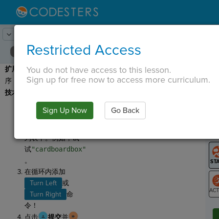
Lesson:
回收循环
23
Activity:
延长
Restricted Access
You do not have access to this lesson.
扩展：
现在自定义您的程
T
Sign up for free now to access more curriculum.
序！请务必完成以下
最低
技术要求：
更改背景或更改主
Sign Up Now
Go Back
角的图像标签。
G
将至少一项添加到
LO
列表中。例如，试
GR
试
"cardboardbox"
。
在循环内添加
Turn Left
或
Turn Right
命
ST
令！
点击
提交
并