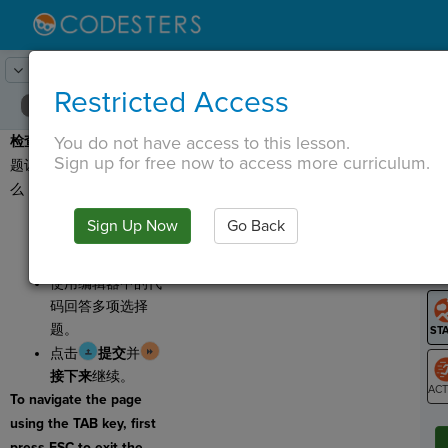
Lesson:
高分
25
Activity:
检查理解
Restricted Access
You do not have access to this lesson.
检查理解：
这里有几个问
T
Sign up for free now to access more curriculum.
题让你检查你学到了什
么！
点击
运行
并查看
Sign Up Now
Go Back
G
添加到舞台上的星
星。
LO
使用编辑器中的代
GR
码回答多项选择
题。
点击
提交
并
接下来
继续。
To navigate the page
ST
using the TAB key, first
press ESC to exit the