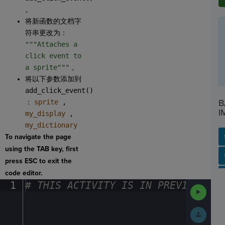
。
将新函数的文档字
符串更改为：
"""Attaches a
click event to
a sprite"""
。
将以下参数添加到
add_click_event()
B
：
sprite
,
I
my_display
,
my_dictionary
To navigate the page
using the TAB key, first
SP
SH
AC
PH
EV
press ESC to exit the
code editor.
1
#
·
THIS
·
ACTIVITY
·
IS
·
IN
·
PREVIEW
·
ONL
Run
Code
Submit
Work