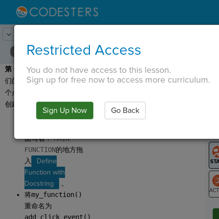
Lesson:
外星人打地鼠
9
Activity:
添加点击事件
Restricted Access
You do not have access to this lesson.
第 6 步
：很好！我们有我
T
Sign up for free now to access more curriculum.
们的数据。让我们创建一
个点击事件，我们可以在
创建精灵时附加到它们！
Sign Up Now
Go Back
G
在
，在上
LO
面写着：
MAIN
GR
FUNCTION
的地方拖
入
Define
Function with
Docstring
。
将
my_function()
ST
重命名为
add_click_event()