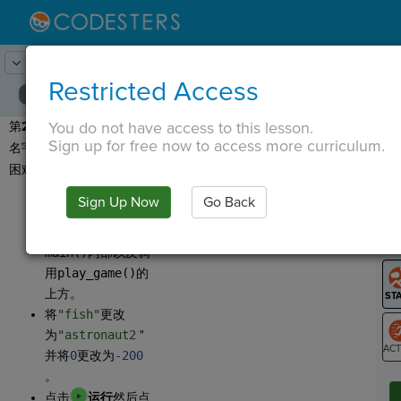
Lesson:
外星人打地鼠
25
Activity:
添加宇航员2
Restricted Access
You do not have access to this lesson.
第
21 步
：让我们再增加一
T
Sign up for free now to access more curriculum.
名宇航员，让它变得更加
困难！
在
Sign Up Now
Go Back
，将
G
Add Entry
拖入
LO
main()
内部以及调
GR
用
play_game()
的
上方。
将
"fish"
更改
为
"astronaut2
"
并将
0
更改为
-200
ST
。
点击
运行
然后点