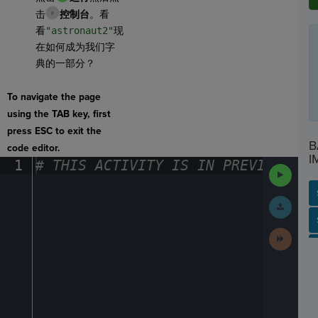
击
控制台
。看
看
"astronaut2"
现
在如何成为我们字
典的一部分？
To navigate the page
using the TAB key, first
press ESC to exit the
B
code editor.
I
1
#
·
THIS
·
ACTIVITY
·
IS
·
IN
·
PREVIEW
·
ONL
Run
Code
Submit
Work
SP
SH
AC
PH
EV
Next
Activit