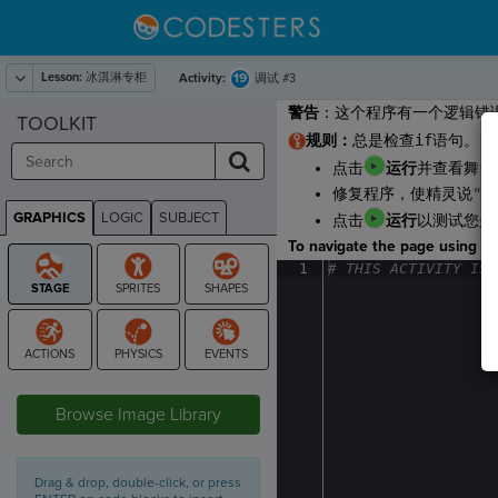
Lesson:
冰淇淋专柜
19
Activity:
调试 #3
警告
：这个程序有一个逻辑错
TOOLKIT
规则：
总是检查
if
语句。
e
点击
运行
并查看舞台
修复程序，使精灵说
"N
GRAPHICS
LOGIC
SUBJECT
点击
运行
以测试您是
GRAPHICS
To navigate the page using the
1
#
·
THIS
·
ACTIVITY
·
IS
·
STAGE
Browse Image Library
Drag & drop, double-click, or press