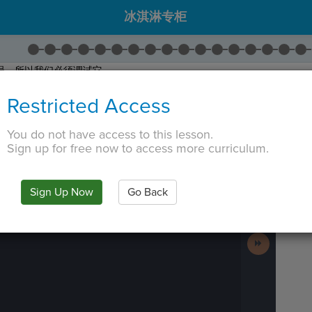
冰淇淋专柜
误，所以我们必须调试它。
lif
仅
在前面的
if
或
elif
为
False
时检查。
Restricted Access
上的输出。请注意精灵如何表示它是一天中的不同时间？
ight!"
通过将
除
第一个之外的所有
if
语句更改为
elif
。
You do not have access to this lesson.
否修复了程序。固定好后点击
提交
并
接下来
。
Sign up for free now to access more curriculum.
 TAB key, first press ESC to exit the code editor.
IN
·
PREVIEW
·
ONLY
·
MODE
¶
Run
Code
Sign Up Now
Go Back
Submit
Work
Next
Activity