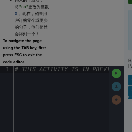
伟大的！最后，
将
"no"
更改为整数
0
。现在，如果用
户订购零个或更少
的勺子，他们仍然
会得到一个！
To navigate the page
using the TAB key, first
press ESC to exit the
B
code editor.
I
1
#
·
THIS
·
ACTIVITY
·
IS
·
IN
·
PREVIEW
·
ONL
Run
Code
Submit
Work
SP
SH
AC
PH
EV
Next
Activit