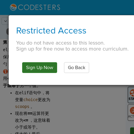
Lesson:
冰淇淋专柜
11
Activity:
多少勺？ 6
Restricted Access
You do not have access to this lesson.
第 9 步：
让我们更新
T
Sign up for free now to access more curriculum.
elif
语句中的条件，以确
保用户不能请求少于一
勺！
Sign Up Now
Go Back
G
我们可以在 if 语句中使
用
<=
来查看一个值是否
小
LO
于或等于
另一个值。
GR
在
elif
语句中，将
变量
choice
更改为
scoops
。
现在将
==
运算符更
改为
<=
，这意味着
ST
小于或等于。