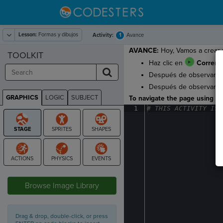
Lesson:
Formas y dibujos
1
Activity:
Avance
AVANCE:
Hoy, Vamos a crear 
TOOLKIT
Haz clic en
Correr
p
Después de observar al 
Después de observar al 
GRAPHICS
LOGIC
SUBJECT
To navigate the page using the
GRAPHICS
1
#
·
THIS
·
ACTIVITY
·
IS
·
STAGE
Browse Image Library
Drag & drop, double-click, or press