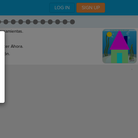
LOG IN
SIGN UP
herramientas.
Hacer Ahora.
ción.
,