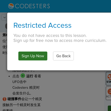
Lesson:
太空中的Codester
9
Activity:
碰撞事件
Restricted Access
You do not have access to this lesson.
第6步
： 现在 Codester
T
Sign up for free now to access more curriculum.
位于UFO之后了。 我们将
使用一个事件在他们撞击
时做些事情！
Sign Up Now
Go Back
G
从
中，将
Collision
LO
拖动到程序中。
GR
点击
运行
看看
UFO击中
Codesters 精灵时
会发生什么。
碰撞事件
会让一个精灵
ST
接触另一个精灵时发生某
些事情。