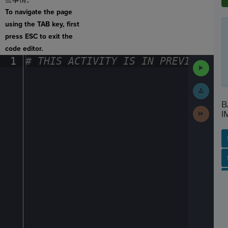
To navigate the page
using the TAB key, first
press ESC to exit the
code editor.
1
#
·
THIS
·
ACTIVITY
·
IS
·
IN
·
PREVIEW
·
ONL
Run
Code
Submit
Work
B
Next
I
Activit
SP
SH
AC
PH
EV