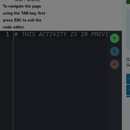
To navigate the page
using the TAB key, first
press ESC to exit the
code editor.
1
#
·
THIS
·
ACTIVITY
·
IS
·
IN
·
PREVIEW
·
ONL
Run
Code
Submit
Work
B
Next
I
Activit
SP
SH
AC
PH
EV