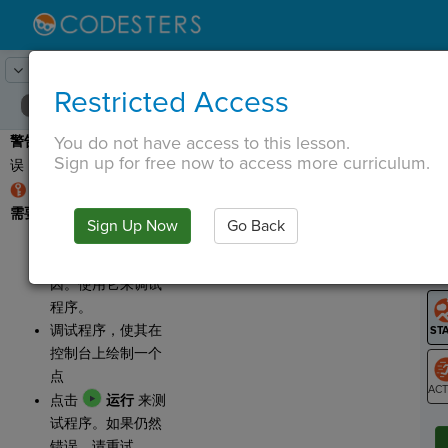
Lesson:
太空中的Codester
7
Activity:
调试 1
Restricted Access
You do not have access to this lesson.
警告
：此程序有一个错
T
Sign up for free now to access more curriculum.
误，需要进行修复。
规则：坐标对中的数字
需要用逗号分隔。
Sign Up Now
Go Back
G
点击
运行
并阅
读弹出的错误原
LO
因。使用它来调试
GR
程序。
调试程序，使其在
控制台上绘制一个
点
点击
运行
来测
ST
试程序。如果仍然
错误，请重试。