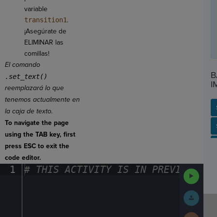
variable
transition1
.
¡Asegúrate de
ELIMINAR las
comillas!
El comando
B
.set_text()
I
reemplazará lo que
tenemos actualmente en
la caja de texto.
To navigate the page
SP
SH
AC
PH
EV
using the TAB key, first
press ESC to exit the
code editor.
1
#
·
THIS
·
ACTIVITY
·
IS
·
IN
·
PREVIEW
·
ONL
Run
Code
Submit
Work
Next