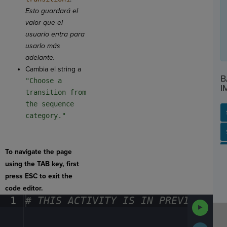
Esto guardará el
valor que el
usuario entra para
usarlo más
adelante.
Cambia el string a
B
"Choose a
I
transition from
the sequence
category."
SP
SH
AC
PH
EV
To navigate the page
using the TAB key, first
press ESC to exit the
code editor.
1
#
·
THIS
·
ACTIVITY
·
IS
·
IN
·
PREVIEW
·
ONL
Run
Code
Submit