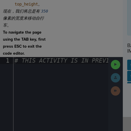
top_height
。
现在，我们将总是有
350
像素的宽度来移动自行
车。
To navigate the page
using the TAB key, first
B
press ESC to exit the
I
code editor.
1
#
·
THIS
·
ACTIVITY
·
IS
·
IN
·
PREVIEW
·
ONL
Run
Code
Submit
SP
SH
AC
PH
EV
Work
Next
Activit