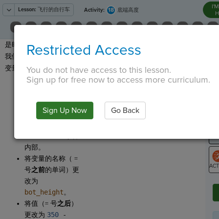
I'
Lesson:
飞行的自行车
18
Activity:
底端高度
H
是时候创建底部区块了。
Restricted Access
T
我们首先为高度创建一个
变量。
You do not have access to this lesson.
Sign up for free now to access more curriculum.
单击PYTHON选项
卡。点击
G
，将
LO
Sign Up Now
Go Back
Integer Variable
GR
拖动到
interval()
事件
内部。
将变量的名称（ =
号
之前
的单词）更
ST
改为
bot_height
。
将值（= 号
之后
）
更改为
350
-