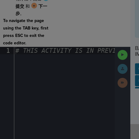
提交
和
下一
步
。
To navigate the page
using the TAB key, first
press ESC to exit the
code editor.
B
1
#
·
THIS
·
ACTIVITY
·
IS
·
IN
·
PREVIEW
·
ONL
Run
I
Code
Submit
Work
Next
SP
SH
AC
PH
EV
Activit