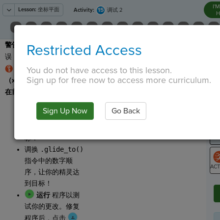
I'
Lesson:
坐标平面
15
Activity:
调试 2
H
警告
：此程序有一个错
Restricted Access
T
误，需要进行
调试
！
规则：X-Y坐标对遵循
You do not have access to this lesson.
Sign up for free now to access more curriculum.
（x，y）的格
式。x坐标
G
在前，然后y坐标在后。
点击
运行
并查
LO
Sign Up Now
Go Back
看控制台。我们的
GR
精灵没有达到目
标！
调换
.glide_to()
指令中的数字顺
序，让你的精灵达
ST
到目标！
运行
程序以测
试你的更改。修复
程序后，点击