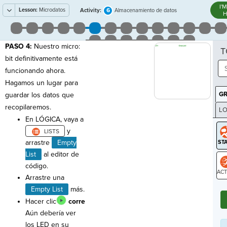
I'
Lesson:
Microdatos
6
Activity:
Almacenamiento de datos
H
PASO 4:
Nuestro micro:
T
bit definitivamente está
funcionando ahora.
Hagamos un lugar para
G
guardar los datos que
recopilaremos.
LO
En LÓGICA, vaya a
GR
y
arrastre
Empty
List
al editor de
código.
Arrastre una
ST
Empty List
más.
Hacer clic
corre
Aún debería ver
los LED en su