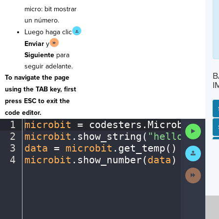
micro: bit mostrar
un número.
Luego haga clic
Enviar
y
Siguiente
para
seguir adelante.
B
To navigate the page
I
using the TAB key, first
press ESC to exit the
code editor.
1
microbit
·
=
·
codesters
.
Microbit()
¬
SP
SH
AC
PH
EV
Run
2
microbit
.
show_string(
"hello"
)
¬
Code
3
data
·
=
·
microbit
.
get_temp()
¬
Submit
Work
4
microbit
.
show_number(
data
)
¶
Next
Activit