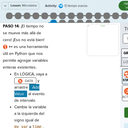
I'
Lesson:
Microdatos
18
Activity:
El tiempo avanza
H
PASO 14:
¡El tiempo no
T
se mueve más allá de
cero! ¡Eso no está bien!
+=
es una herramienta
G
útil en Python que nos
permite agregar variables
LO
enteras existentes.
GR
En LÓGICA, vaya a
y
arrastre
Add
Value
al evento
de intervalo.
ST
Cambie la variable
a la izquierda del
signo igual de
my_var
a
time
.