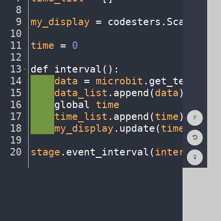
8
¬
9
my_display
·
=
·
codesters
.
ScatterPl
10
¬
11
time
·
=
·
0
¬
12
¬
13
def
·
interval()
:
¬
14
····
data
·
=
·
microbit
.
get_temp()
¬
15
····
data_list
.
append(
data
)
¬
16
····
global
·
time
¬
Show
17
····
time_list
.
append(
time
)
¬
Consol
18
····
my_display
.
update(
time_list
,
Reset
19
¬
Code
Editor
20
stage
.
event_interval(
interval
,
·
2
Codest
How
To
(opens
in
a
new
tab)