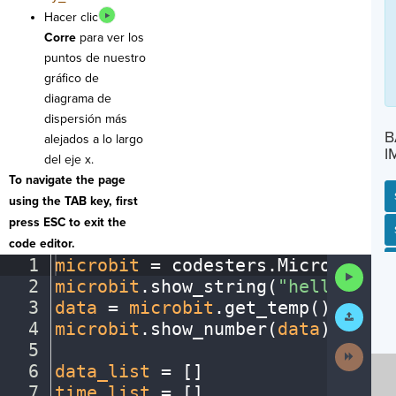
Hacer clic
Corre
para ver los
puntos de nuestro
gráfico de
diagrama de
dispersión más
B
alejados a lo largo
I
del eje x.
To navigate the page
using the TAB key, first
press ESC to exit the
SP
SH
AC
PH
EV
code editor.
1
microbit
·
=
·
codesters
.
Microbit()
¬
Run
2
microbit
.
show_string(
"hello"
)
¬
Code
3
data
·
=
·
microbit
.
get_temp()
¬
Submit
Work
4
microbit
.
show_number(
data
)
¬
5
¬
Next
Activit
6
data_list
·
=
·
[
]
¬
7
time_list
·
=
·
[
]
¬