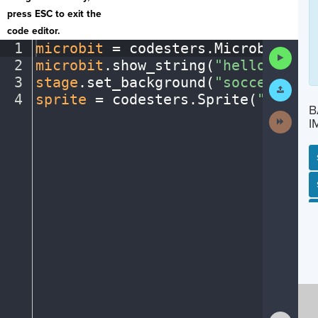
press ESC to exit the
code editor.
1
microbit
·
=
·
codesters
.
Microbit()
¬
Run
2
microbit
.
show_string(
"hello"
)
¬
Code
3
stage
.
set_background(
"soccerfield
Submit
Work
4
sprite
·
=
·
codesters
.
Sprite(
"person
B
Next
I
Activit
SP
SH
AC
PH
EV
Show