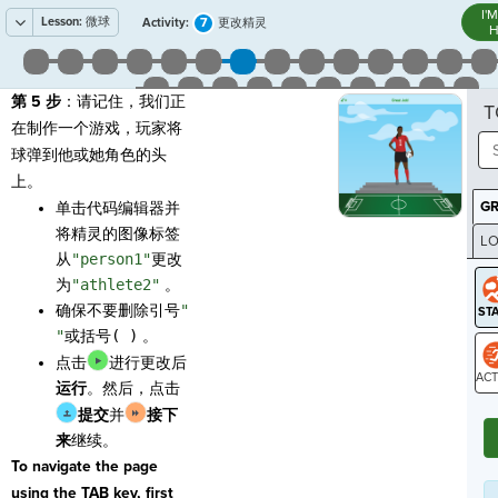
I'
Lesson:
微球
7
Activity:
更改精灵
H
第 5 步
：请记住，我们正
T
在制作一个游戏，玩家将
球弹到他或她角色的头
上。
G
单击代码编辑器并
将精灵的图像标签
LO
从
"person1"
更改
GR
为
"athlete2"
。
确保不要删除引号
"
"
或括号
( )
。
点击
进行更改后
运行
。然后，点击
ST
提交
并
接下
来
继续。
To navigate the page
using the TAB key, first