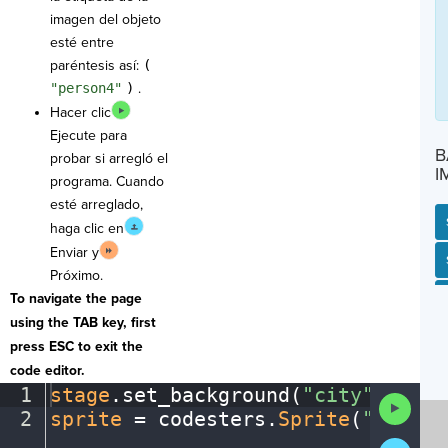
imagen del objeto
esté entre
paréntesis así:
(
"person4"
)
.
Hacer clic
Ejecute para
B
probar si arregló el
I
programa. Cuando
esté arreglado,
haga clic en
Enviar y
SP
SH
AC
PH
EV
Próximo.
To navigate the page
using the TAB key, first
press ESC to exit the
code editor.
1
stage
.
set_background(
"city"
)
¬
Run
2
sprite
·
=
·
codesters
.
Sprite
(
"person
Code
Submit