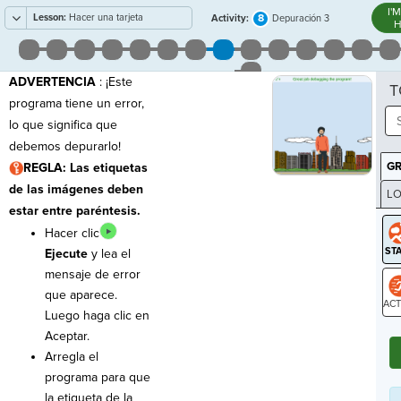
I'
Lesson:
Hacer una tarjeta
8
Activity:
Depuración 3
H
electrónica
ADVERTENCIA
: ¡Este
T
programa tiene un error,
lo que significa que
debemos depurarlo!
G
REGLA: Las etiquetas
de las imágenes deben
LO
estar entre paréntesis.
GR
Hacer clic
Ejecute
y lea el
mensaje de error
que aparece.
Luego haga clic en
ST
Aceptar.
Arregla el
programa para que
la etiqueta de la