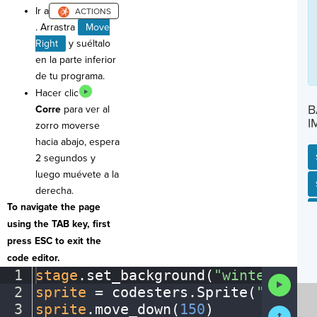
Ir a
. Arrastra
Move
Right
y suéltalo
en la parte inferior
de tu programa.
Hacer clic
B
Corre
para ver al
I
zorro moverse
hacia abajo, espera
2 segundos y
luego muévete a la
SP
SH
AC
PH
EV
derecha.
To navigate the page
using the TAB key, first
press ESC to exit the
code editor.
1
stage
.
set_background(
"winter"
)
¬
Run
2
sprite
·
=
·
codesters
.
Sprite(
"fox"
)
¬
Code
3
sprite
.
move_down(
150
)
¶
Submit