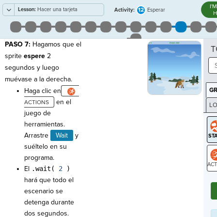
I'
Lesson:
Hacer una tarjeta
12
Activity:
Esperar
H
electrónica
PASO 7:
Hagamos que el
T
sprite
espere
2
segundos y luego
muévase a la derecha.
G
Haga clic en
en el
LO
juego de
GR
herramientas.
Arrastre
Wait
y
suéltelo en su
programa.
El
.wait(
2
)
ST
hará que todo el
escenario se
detenga durante
dos segundos.