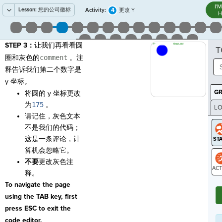
I'
Lesson:
您的公司徽标
4
Activity:
更改 Y
H
STEP 3：
让我们再看看圆
T
圈和灰色的
comment
。注
释告诉我们第二个数字是
y 坐标。
G
将圆的 y 坐标更改
为
175
。
LO
请记住，灰色文本
GR
不是我们的代码；
这是一条评论，计
算机会忽略它。
不要
更改灰色注
释。
ST
To navigate the page
using the TAB key, first
press ESC to exit the
code editor.