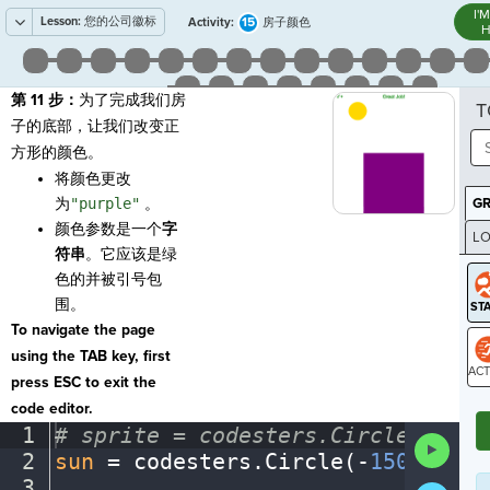
I'
Lesson:
您的公司徽标
15
Activity:
房子颜色
H
第 11 步：
为了完成我们房
T
子的底部，让我们改变正
方形的颜色。
将颜色更改
为
"purple"
。
G
颜色参数是一个
字
LO
符串
。它应该是绿
GR
色的并被引号包
围。
To navigate the page
using the TAB key, first
press ESC to exit the
ST
code editor.
1
#
·
sprite
·
=
·
codesters.Circle(x,
·
y,
Run
2
sun
·
=
·
codesters
.
Circle(
-
150
,
·
175
,
Code
3
¬
Submit