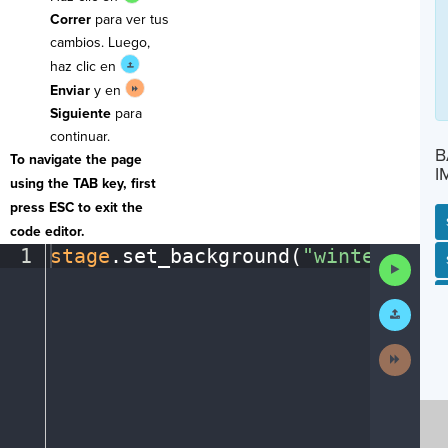
Correr
para ver tus
cambios. Luego,
haz clic en
Enviar
y en
Siguiente
para
continuar.
B
To navigate the page
I
using the TAB key, first
press ESC to exit the
code editor.
1
stage
.
set_background(
"winter"
)
¶
SP
SH
AC
PH
EV
Run
Code
Submit
Work
Next
Activit