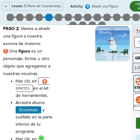
I'
Lesson:
El Plano de Coordenadas
5
Activity:
Añadir una Figura
H
PASO 2:
Vamos a añadir
T
una figura a nuestra
escena de invierno.
Una
figura
es un
G
personaje, forma, u otro
objeto que agregamos a
LO
nuestras escenas.
GR
Haz clic en
en el kit
de herramientas.
Arrastra afuera
Snowman
y
ST
suéltalo en la parte
inferior de tu
programa.
Haz clic en