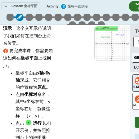
I'
Lesson:
坐标平面
2
Activity:
坐标平面演示
H
演示
：这个交互示范说明
T
了我们如何在控制台上命
名位置。
要完成本课，你需要知
G
道如何在
坐标平面
上找到
点。
LO
坐标平面由
x轴
和
y
GR
轴
形成。它们相交
的位置称为
原点。
点由
坐标对
命名，
其中x坐标在前，y
坐标在后，就像这
ST
样：（x，y）。
点击
运行
以打
开示例，并按照控
制台上的说明继