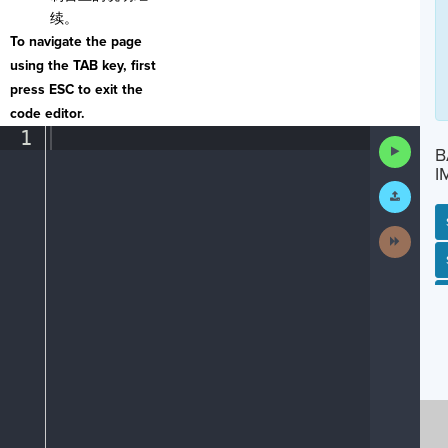
续。
To navigate the page
using the TAB key, first
press ESC to exit the
code editor.
1
¶
Run
B
Code
I
Submit
Work
Next
Activit
SP
SH
AC
PH
EV