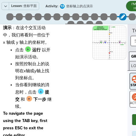
I'
Lesson:
坐标平面
13
Activity:
坐标轴上的点演示
H
演示
：在这个交互活动
T
中，我们将看到一些位于
x 轴或 y 轴上的坐标对。
点击
运行
以开
G
始演示活动。
按照控制台上的说
LO
明在x轴或y轴上找
GR
到坐标点。
当你看到继续的消
息时，点击
提
交
和
下一步
继
续。
ST
To navigate the page
using the TAB key, first
press ESC to exit the
code editor.