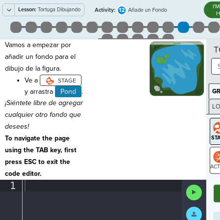
I'
Lesson:
Tortuga Dibujando
12
Activity:
Añade un Fondo
H
Vamos a empezar por
T
añadir un fondo para el
dibujo de la figura.
Ve a
y arrastra
Pond
.
G
¡Siéntete libre de agregar
LO
cualquier otro fondo que
GR
desees!
To navigate the page
using the TAB key, first
press ESC to exit the
code editor.
ST
1
¶
Run
Code
Submit
Work