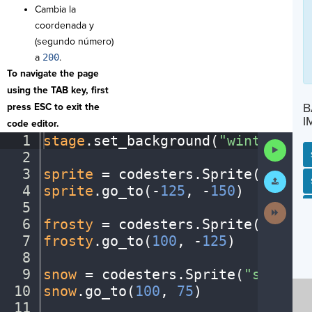
Cambia la
coordenada y
(segundo número)
a
200
.
To navigate the page
using the TAB key, first
B
press ESC to exit the
I
code editor.
1
stage
.
set_background(
"winter"
)
¬
Run
2
¬
Code
3
sprite
·
=
·
codesters
.
Sprite(
"perso
Submit
SP
SH
AC
PH
EV
Work
4
sprite
.
go_to(
-
125
,
·
-
150
)
¬
5
¬
Next
Activit
6
frosty
·
=
·
codesters
.
Sprite(
"snowm
7
frosty
.
go_to(
100
,
·
-
125
)
¬
8
¬
9
snow
·
=
·
codesters
.
Sprite(
"snowfla
10
snow
.
go_to(
100
,
·
75
)
¬
11
¬