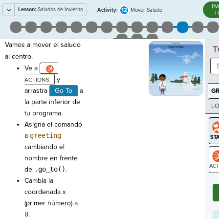
I'
Lesson:
Saludos de Invierno
12
Activity:
Mover Saludo
H
Vamos a mover el saludo
T
al centro.
Ve a
y
arrastra
Go To
a
G
la parte inferior de
LO
tu programa.
GR
Asigna el comando
a
greeting
cambiando el
nombre en frente
de
.go_to()
.
ST
Cambia la
coordenada x
(primer número) a
0
.