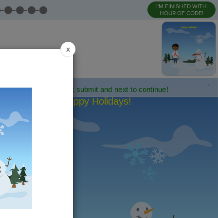
I'M FINISHED WITH
HOUR OF CODE!
x
,