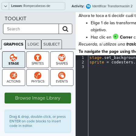
Lesson:
Rompecabezas de
16
Activity:
Identificar Transformación 2
Transformación
Ahora te toca a ti decidir cuál
TOOLKIT
Elige 1 de las transform
objetivo.
Haz clic en
Correr
c
Recuerda, si utilizas una
trasl
GRAPHICS
LOGIC
SUBJECT
GRAPHICS
To navigate the page using the
1
stage
.
set_backgroun
2
sprite
·
=
·
codesters
.
3
¶
STAGE
Browse Image Library
Drag & drop, double-click, or press
ENTER on code blocks to insert
code in editor.