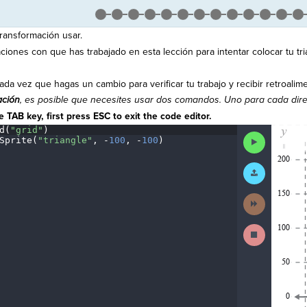
 transformación usar.
aciones con que has trabajado en esta lección para intentar colocar tu tri
ada vez que hagas un cambio para verificar tu trabajo y recibir retroalim
ación
, es posible que necesites usar dos comandos. Uno para cada dire
 TAB key, first press ESC to exit the code editor.
d(
"grid"
)
¬
The
Run
Sprite(
"triangle"
,
·
-
100
,
·
-
100
)
¬
code
Code
has
been
Submit
executed,
Work
and
interactive
Next
animated
Activity
output
is
Stop
generated
Running
based
Code
on
the
selected
code
in
the