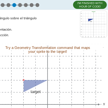
I'M FINISHED WITH
HOUR OF CODE!
ángulo sobre el triángulo
entación.
cción.
,