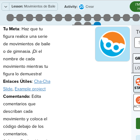
I'
Lesson:
Movimientos de Baile
20
Activity:
Crear
H
Tu Meta
: Haz que tu
T
figura realice una serie
de movimientos de baile
o de gimnasia. ¡Di el
G
nombre de cada
movimiento mientras tu
LO
figura lo demuestra!
GR
Enlaces Útiles
:
Cha-Cha
Slide
,
Example project
Comentando:
Edita
comentarios que
describan cada
ST
movimiento y coloca el
código debajo de los
comentarios.