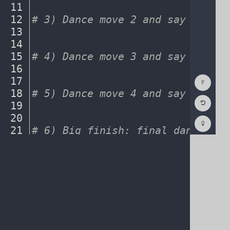
11
¬
12
#
·
3)
·
Dance
·
move
·
2
·
and
·
say
·
move
¬
13
¬
14
¬
15
#
·
4)
·
Dance
·
move
·
3
·
and
·
say
·
move
¬
16
¬
Show
17
¬
Consol
18
#
·
5)
·
Dance
·
move
·
4
·
and
·
say
·
move
¬
Reset
19
¬
Code
Editor
20
¬
Codest
How
21
#
·
6)
·
Big
·
finish:
·
final
·
dance
·
mov
To
(opens
in
a
new
tab)