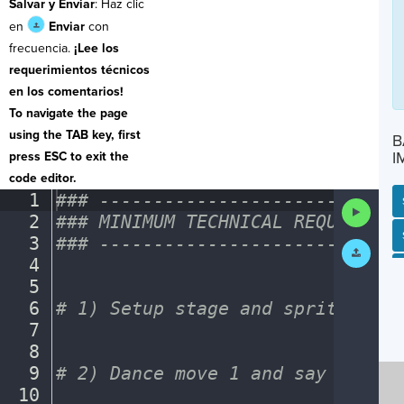
Salvar y Enviar
: Haz clic
en
Enviar
con
frecuencia.
¡Lee los
requerimientos técnicos
en los comentarios!
To navigate the page
using the TAB key, first
B
I
press ESC to exit the
code editor.
1
###
·
----------------------------
Run
2
###
·
MINIMUM
·
TECHNICAL
·
REQUIREMEN
Code
SP
SH
AC
PH
EV
3
###
·
----------------------------
Submit
Work
4
¬
5
¬
6
#
·
1)
·
Setup
·
stage
·
and
·
sprite
¬
7
¬
8
¬
9
#
·
2)
·
Dance
·
move
·
1
·
and
·
say
·
move
¬
10
¬