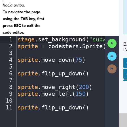
hacia arriba.
To navigate the page
using the TAB key, first
press ESC to exit the
code editor.
1
stage
.
set_background(
"subway"
)
¬
Run
B
2
sprite
·
=
·
codesters
.
Sprite(
"perso
Code
I
3
¬
Submit
Work
4
sprite
.
move_down(
75
)
¬
5
¬
Next
Activit
6
sprite
.
flip_up_down()
¬
SP
SH
AC
PH
EV
7
¬
8
sprite
.
move_right(
200
)
¬
9
sprite
.
move_left(
150
)
¬
10
¬
11
sprite
.
flip_up_down()
¶