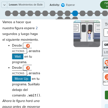
I'
Lesson:
Movimientos de Baile
10
Activity:
Esperar
H
Vamos a hacer que
T
nuestra figura espere
2
segundos y luego haga
el siguiente movimiento.
G
Desde
, arrastra
LO
Wait
en tu
GR
programa.
Desde
, arrastra
Move Up
en tu
programa. Suéltalo
ST
debajo del
comando
.wait()
.
Ahora la figura hará una
pausa antes de moverse