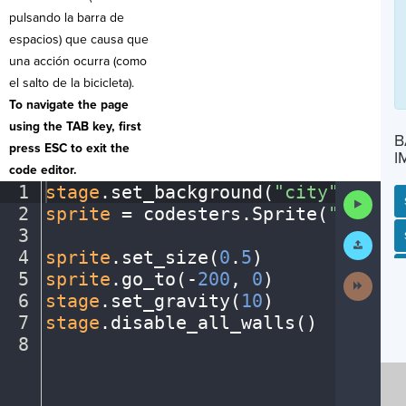
pulsando la barra de
espacios) que causa que
una acción ocurra (como
el salto de la bicicleta).
To navigate the page
using the TAB key, first
B
press ESC to exit the
I
code editor.
1
stage
.
set_background(
"city"
)
¬
Run
2
sprite
·
=
·
codesters
.
Sprite(
"bike"
)
Code
3
¬
SP
SH
AC
PH
EV
Submit
Work
4
sprite
.
set_size(
0
.
5
)
¬
5
sprite
.
go_to(
-
200
,
·
0
)
¬
Next
Activit
6
stage
.
set_gravity(
10
)
¬
7
stage
.
disable_all_walls()
¬
8
¶