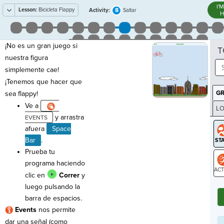
I'
Lesson:
Bicicleta Flappy
8
Activity:
Saltar
H
¡No es un gran juego si
T
nuestra figura
simplemente cae!
¡Tenemos que hacer que
G
sea flappy!
Ve a
LO
y arrastra
GR
afuera
Space
Bar
.
Prueba tu
programa haciendo
clic en
Correr
y
ST
luego pulsando la
barra de espacios.
Events
nos permite
dar una señal (como