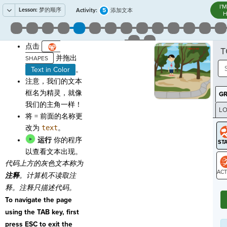
I'
Lesson:
梦的顺序
5
Activity:
添加文本
H
点击
T
并拖出
Text in Color
。
注意，我们的文本
框名为精灵，就像
G
我们的主角一样！
LO
将 = 前面的名称更
GR
改为
text
。
运行
你的程序
以查看文本出现。
代码上方的灰色文本称为
注释
。计算机不读取注
ST
释。注释只描述代码。
To navigate the page
using the TAB key, first
press ESC to exit the