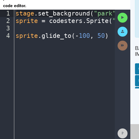
code editor.
1
stage
.
set_background(
"park"
)
¬
Run
2
sprite
·
=
·
codesters
.
Sprite(
"person
Code
3
¬
Submit
Work
4
sprite
.
glide_to(
-
100
,
·
50
)
¶
Next
B
Activit
I
SP
SH
AC
PH
EV
Show
Consol