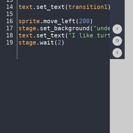
14
text
.
set_text(
transition1
)
¬
15
¬
16
sprite
.
move_left(
200
)
¬
Show
17
stage
.
set_background(
"underwater
Consol
18
text
.
set_text(
"I
·
like
·
turtles."
)
Reset
19
stage
.
wait(
2
)
¶
Code
Editor
Codest
How
To
(opens
in
a
new
tab)