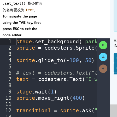
.set_text()
指令前面
的名称更改为
text
。
To navigate the page
using the TAB key, first
press ESC to exit the
code editor.
B
1
stage
.
set_background(
"park"
)
¬
Run
I
2
sprite
·
=
·
codesters
.
Sprite(
"perso
Code
3
¬
Submit
Work
4
sprite
.
glide_to(
-
100
,
·
50
)
¬
5
¬
Next
SP
SH
AC
PH
EV
Activit
6
#
·
text
·
=
·
codesters.Text("text",
·
7
text
·
=
·
codesters
.
Text(
"I
·
went
·
to
8
¬
9
stage
.
wait(
1
)
¬
10
sprite
.
move_right(
400
)
¬
11
¬
12
transition1
·
=
·
sprite
.
ask(
"Choose
13
¬