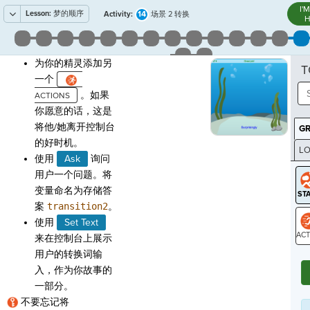
I'
Lesson:
梦的顺序
14
Activity:
场景 2 转换
H
为你的精灵添加另
T
一个
。如果
你愿意的话，这是
将他/她离开控制台
G
的好时机。
LO
使用
Ask
询问
GR
用户一个问题。将
变量命名为存储答
案
transition2
。
使用
Set Text
来在控制台上展示
ST
用户的转换词输
入，作为你故事的
一部分。
不要忘记将