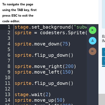
To navigate the page
using the TAB key, first
press ESC to exit the
code editor.
1
stage
.
set_background(
"subway"
)
¬
Run
2
sprite
·
=
·
codesters
.
Sprite(
"perso
Code
B
3
¬
Submit
I
Work
4
sprite
.
move_down(
75
)
¬
5
¬
Next
Activit
6
sprite
.
flip_up_down()
¬
7
¬
SP
SH
AC
PH
EV
8
sprite
.
move_right(
200
)
¬
9
sprite
.
move_left(
150
)
¬
10
¬
11
sprite
.
flip_up_down()
¬
12
¬
13
stage
.
wait(
2
)
¬
14
sprite
.
move_up(
50
)
¬