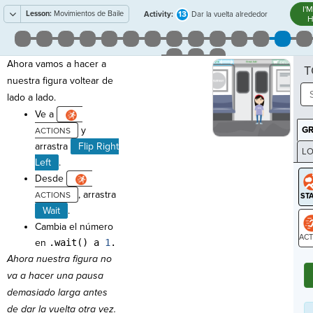
I'
Lesson:
Movimientos de Baile
13
Activity:
Dar la vuelta alrededor
H
Ahora vamos a hacer a
T
nuestra figura voltear de
lado a lado.
Ve a
y
G
arrastra
Flip Right
LO
Left
.
GR
Desde
, arrastra
Wait
.
Cambia el número
en
.wait() a
1
.
ST
Ahora nuestra figura no
va a hacer una pausa
demasiado larga antes
de dar la vuelta otra vez.