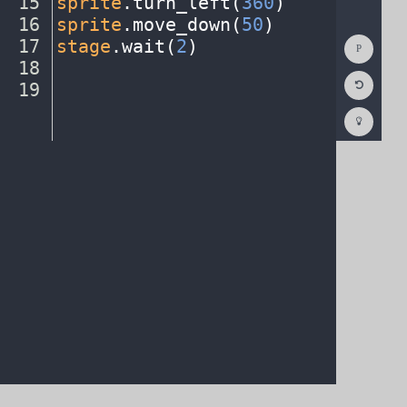
15
sprite
.
turn_left(
360
)
¬
16
sprite
.
move_down(
50
)
¬
Show
17
stage
.
wait(
2
)
¬
Consol
18
¬
Reset
19
¶
Code
Editor
Codest
How
To
(opens
in
a
new
tab)