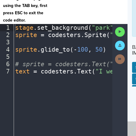
using the TAB key, first
press ESC to exit the
code editor.
1
stage
.
set_background(
"park"
)
¬
Run
2
sprite
·
=
·
codesters
.
Sprite(
"person
Code
3
¬
Submit
B
Work
4
sprite
.
glide_to(
-
100
,
·
50
)
¬
I
5
¬
Next
Activit
6
#
·
sprite
·
=
·
codesters.Text("text",
7
text
·
=
·
codesters
.
Text(
"I
·
went
·
to
·
SP
SH
AC
PH
EV