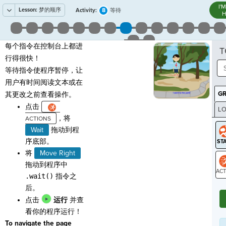
I'
Lesson:
梦的顺序
8
Activity:
等待
H
每个指令在控制台上都进
T
行得很快！
等待指令使程序暂停，让
用户有时间阅读文本或在
G
其更改之前查看操作。
点击
LO
，将
GR
Wait
拖动到程
序底部。
将
Move Right
拖动到程序中
.wait()
指令之
ST
后。
点击
运行
并查
看你的程序运行！
To navigate the page