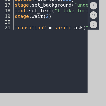
Show
17
stage
.
set_background(
"underwater
Consol
18
text
.
set_text(
"I
·
like
·
turtles."
)
Reset
19
stage
.
wait(
2
)
¬
Code
Editor
20
¬
Codest
How
21
transition2
·
=
·
sprite
.
ask(
"Enter
·
To
22
¬
(opens
in
a
new
tab)