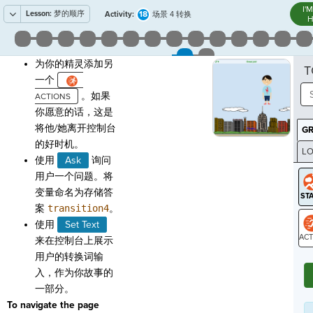
I'
Lesson:
梦的顺序
18
Activity:
场景 4 转换
H
为你的精灵添加另
T
一个
。如果
你愿意的话，这是
将他/她离开控制台
G
的好时机。
LO
使用
Ask
询问
GR
用户一个问题。将
变量命名为存储答
案
transition4
。
使用
Set Text
来在控制台上展示
ST
用户的转换词输
入，作为你故事的
一部分。
To navigate the page