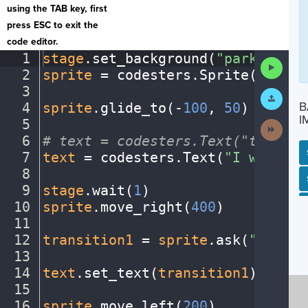
using the TAB key, first
press ESC to exit the
code editor.
1
stage
.
set_background(
"park"
)
¬
Run
2
sprite
·
=
·
codesters
.
Sprite(
"perso
Code
3
¬
Submit
Work
B
4
sprite
.
glide_to(
-
100
,
·
50
)
¬
I
5
¬
Next
Activit
6
#
·
text
·
=
·
codesters.Text("text",
·
7
text
·
=
·
codesters
.
Text(
"I
·
went
·
to
8
¬
SP
SH
AC
PH
EV
9
stage
.
wait(
1
)
¬
10
sprite
.
move_right(
400
)
¬
11
¬
12
transition1
·
=
·
sprite
.
ask(
"Choose
13
¬
14
text
.
set_text(
transition1
)
¬
15
¬
16
sprite
.
move_left(
200
)
¬