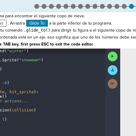
ma para encontrar el siguiente copo de nieve.
. Arrastra
Glide To
a la parte inferior de tu programa.
 tu comando
.glide_to()
para dirigir tu figura a el siguiente copo de n
ordenada está en un eje, eso significa que uno de los números debe se
 TAB key, first press ESC to exit the code editor.
nd(
"winter"
)
¬
Run
Code
.
Sprite(
"snowman"
)
¬
Submit
)
¬
Work
Next
·
-
6
)
¬
Activity
te
,
·
hit_sprite
)
:
¬
e()
¬
r
·
actions...
¬
sion(
collision
)
¬
·
1
)
¶