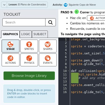
Lesson:
El Plano de Coordenadas
14
Activity:
Siguiente Copo de Nieve
PASO 9:
Correr
tu progra
TOOLKIT
Haz clic en
Cambia los números en
Recuerda, cuando la co
To navigate the page using the
GRAPHICS
LOGIC
SUBJECT
GRAPHICS
1
stage
.
set_backgrou
2
¬
3
sprite
·
=
·
codesters
4
¬
5
sprite
.
set_size(
.
5
6
¬
7
sprite
.
pen_down()
¬
8
sprite
.
glide_to(
5
,
9
¬
STAGE
10
def
·
collision(
spri
11
····
hit_sprite
.
hid
Browse Image Library
12
····
#
·
add
·
any
·
othe
13
····
¬
14
sprite
.
event_colli
15
¬
Drag & drop, double-click, or press
16
sprite
.
glide_to(
5
,
ENTER on code blocks to insert
code in editor.