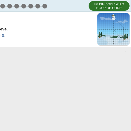
I'M FINISHED WITH
HOUR OF CODE!
ieve.
r
0
.
,