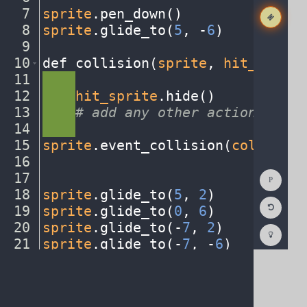
7
sprite
.
pen_down()
¬
8
sprite
.
glide_to(
5
,
·
-
6
)
¬
9
¬
10
def
·
collision(
sprite
,
·
hit_sprite
11
····
¬
12
····
hit_sprite
.
hide()
¬
13
····
#
·
add
·
any
·
other
·
actions...
¬
14
····
¬
15
sprite
.
event_collision(
collision
16
¬
Show
17
¬
Consol
18
sprite
.
glide_to(
5
,
·
2
)
¬
Reset
19
sprite
.
glide_to(
0
,
·
6
)
¬
Code
Editor
20
sprite
.
glide_to(
-
7
,
·
2
)
¬
Codest
How
21
sprite
.
glide_to(
-
7
,
·
-
6
)
¬
To
22
¬
(opens
in
a
new
tab)