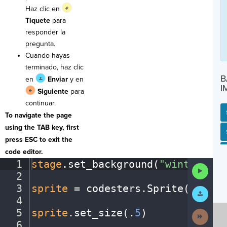
Haz clic en
Tiquete
para
responder la
pregunta.
Cuando hayas
terminado, haz clic
B
en
Enviar
y en
I
Siguiente
para
continuar.
To navigate the page
using the TAB key, first
SP
SH
AC
PH
EV
press ESC to exit the
code editor.
1
stage
.
set_background(
"winter"
)
¬
Run
2
¬
Code
3
sprite
·
=
·
codesters
.
Sprite(
"snowm
Submit
Work
4
¬
5
sprite
.
set_size(
.
5
)
¬
Next
Activit
6
¬