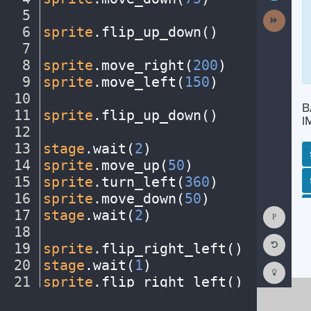
5
¬
Next
Activit
6
sprite
.
flip_up_down()
¬
7
¬
8
sprite
.
move_right(
200
)
¬
9
sprite
.
move_left(
150
)
¬
10
¬
B
11
sprite
.
flip_up_down()
¬
I
12
¬
13
stage
.
wait(
2
)
¬
14
sprite
.
move_up(
50
)
¬
15
sprite
.
turn_left(
360
)
¬
SP
SH
AC
PH
EV
16
sprite
.
move_down(
50
)
¬
Show
17
stage
.
wait(
2
)
¬
Consol
18
¬
Reset
19
sprite
.
flip_right_left()
¬
Code
Editor
20
stage
.
wait(
1
)
¬
Codest
How
21
sprite
.
flip_right_left()
¬
To
22
stage
.
wait(
1
)
¬
(opens
in