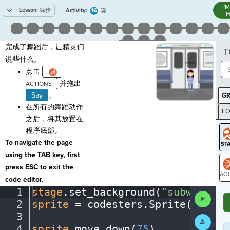
I'
Lesson:
舞步
16
Activity:
说
H
完成了舞蹈后，让精灵们
T
说些什么。
点击
并拖出
Say
。
G
在所有的舞蹈动作
LO
之后，将其放置在
GR
程序底部。
To navigate the page
using the TAB key, first
press ESC to exit the
code editor.
ST
1
stage
.
set_background(
"subway"
)
¬
Run
2
sprite
·
=
·
codesters
.
Sprite(
"perso
Code
3
¬
Submit
Work
4
sprite
.
move_down(
75
)
¬