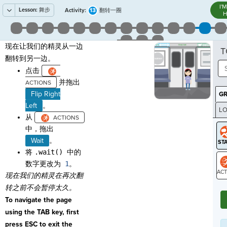
I'
Lesson:
舞步
13
Activity:
翻转一圈
H
现在让我们的精灵从一边
T
翻转到另一边。
点击
并拖出
Flip Right
G
Left
。
LO
从
GR
中，拖出
Wait
。
将
.wait() 中的
数字更改为
1
。
现在我们的精灵在
再次翻
ST
转之前
不会暂停太久。
To navigate the page
using the TAB key, first
press ESC to exit the