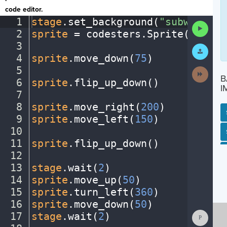
code editor.
1
stage
.
set_background(
"subway"
)
¬
Run
2
sprite
·
=
·
codesters
.
Sprite(
"perso
Code
3
¬
Submit
Work
4
sprite
.
move_down(
75
)
¬
5
¬
Next
B
Activit
6
sprite
.
flip_up_down()
¬
I
7
¬
8
sprite
.
move_right(
200
)
¬
9
sprite
.
move_left(
150
)
¬
10
¬
SP
SH
AC
PH
EV
11
sprite
.
flip_up_down()
¬
12
¬
13
stage
.
wait(
2
)
¬
14
sprite
.
move_up(
50
)
¬
15
sprite
.
turn_left(
360
)
¬
16
sprite
.
move_down(
50
)
¬
Show
17
stage
.
wait(
2
)
¬
Consol