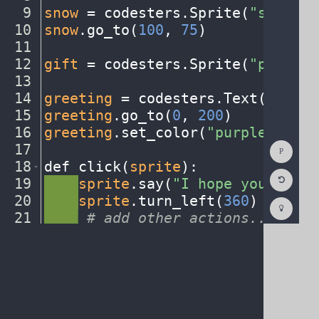
9
snow
·
=
·
codesters
.
Sprite(
"snowfla
10
snow
.
go_to(
100
,
·
75
)
¬
11
¬
12
gift
·
=
·
codesters
.
Sprite(
"present
13
¬
14
greeting
·
=
·
codesters
.
Text(
"Happy
15
greeting
.
go_to(
0
,
·
200
)
¬
16
greeting
.
set_color(
"purple"
)
¬
Show
17
¬
Consol
18
def
·
click(
sprite
)
:
¬
Reset
19
····
sprite
.
say(
"I
·
hope
·
your
·
holi
Code
Editor
20
····
sprite
.
turn_left(
360
)
¬
Codest
How
21
····
·
#
·
add
·
other
·
actions...
¬
To
22
sprite
.
event_click(
click
)
¬
(opens
in
a
new
tab)