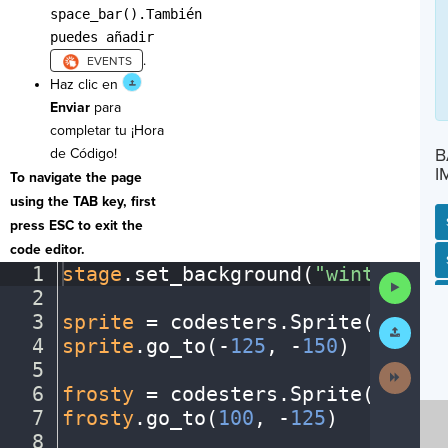
space_bar().También
puedes añadir
.
Haz clic en
Enviar
para
completar tu ¡Hora
B
de Código!
I
To navigate the page
using the TAB key, first
press ESC to exit the
code editor.
SP
SH
AC
PH
EV
1
stage
.
set_background(
"winter"
)
¬
Run
2
¬
Code
3
sprite
·
=
·
codesters
.
Sprite(
"perso
Submit
Work
4
sprite
.
go_to(
-
125
,
·
-
150
)
¬
5
¬
Next
Activit
6
frosty
·
=
·
codesters
.
Sprite(
"snowm
7
frosty
.
go_to(
100
,
·
-
125
)
¬
8
¬