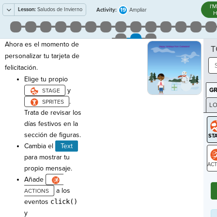
I'
Lesson:
Saludos de Invierno
19
Activity:
Ampliar
H
Ahora es el momento de
T
personalizar tu tarjeta de
felicitación.
Elige tu propio
y
G
.
LO
Trata de revisar los
GR
días festivos en la
sección de figuras.
Cambia el
Text
para mostrar tu
propio mensaje.
ST
Añade
a los
eventos
click()
y