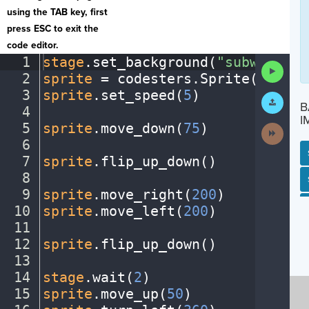
using the TAB key, first
press ESC to exit the
code editor.
1
stage
.
set_background(
"subway"
)
¬
Run
2
sprite
·
=
·
codesters
.
Sprite(
"perso
Code
3
sprite
.
set_speed(
5
)
¬
Submit
B
Work
4
¬
I
5
sprite
.
move_down(
75
)
¬
Next
Activit
6
¬
7
sprite
.
flip_up_down()
¬
8
¬
SP
SH
AC
PH
EV
9
sprite
.
move_right(
200
)
¬
10
sprite
.
move_left(
200
)
¬
11
¬
12
sprite
.
flip_up_down()
¬
13
¬
14
stage
.
wait(
2
)
¬
15
sprite
.
move_up(
50
)
¬