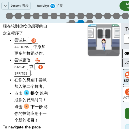
I'
Lesson:
舞步
19
Activity:
扩展
H
现在轮到你按你想要的自
T
定义程序了！
尝试从
中添加
更多的舞蹈动作。
G
尝试更改
LO
或
GR
。
在你的舞蹈中尝试
加入第二个舞者。
点击
提交
以完
成你的代码时间！
ST
点击
下一步
将
你的技能应用于一
个新的项目！
To navigate the page