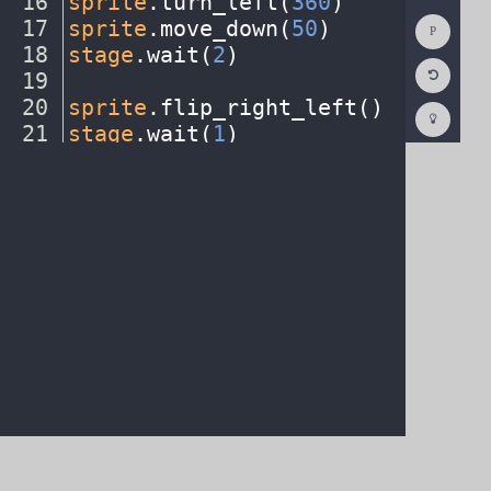
16
sprite
.
turn_left(
360
)
¬
Show
17
sprite
.
move_down(
50
)
¬
Consol
18
stage
.
wait(
2
)
¬
Reset
19
¬
Code
Editor
20
sprite
.
flip_right_left()
¬
Codest
How
21
stage
.
wait(
1
)
¬
To
22
sprite
.
flip_right_left()
¬
(opens
in
a
new
tab)