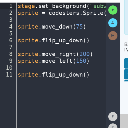
1
stage
.
set_background(
"subway"
)
¬
Run
2
sprite
·
=
·
codesters
.
Sprite(
"perso
Code
3
¬
Submit
Work
4
sprite
.
move_down(
75
)
¬
5
¬
Next
Activit
6
sprite
.
flip_up_down()
¬
B
7
¬
I
8
sprite
.
move_right(
200
)
¬
9
sprite
.
move_left(
150
)
¬
10
¬
11
sprite
.
flip_up_down()
¶
SP
SH
AC
PH
EV
Show
Consol
Reset