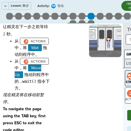
I'
Lesson:
舞步
10
Activity:
等待
H
让精灵在下一步之前等待
T
2
秒。
从
中，将
Wait
拖
动到程序中。
G
从
LO
中，将
Move
GR
Up
拖动到程序中
的
.wait()
指令下
方。
现在精灵将在移动前暂
停。
ST
To navigate the page
using the TAB key, first
press ESC to exit the
code editor.